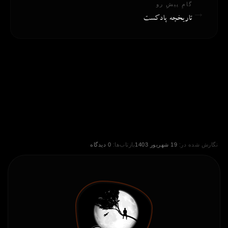
گامِ پیشِ رو
→
تاریخچه پادکست
نگارش شده در:
19 شهریور 1403
بازتاب‌ها:
0 دیدگاه