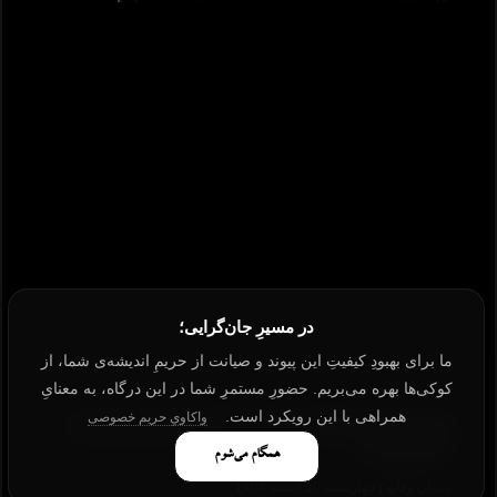
در مسیرِ جان‌گرایی؛
ما برای بهبودِ کیفیتِ این پیوند و صیانت از حریمِ اندیشه‌ی شما، از
کوکی‌ها بهره می‌بریم. حضورِ مستمرِ شما در این درگاه، به معنایِ
همراهی با این رویکرد است.
واکاویِ حریم خصوصی
پادکست برای نویسندگان مستقل: استراتژی صدای شما برای خلق
حضور و جامعه
همگام می‌شوم
دیدبان وقایع
چهارشنبه 20 اسفند 1404