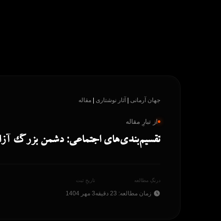
پرش
به
محتوا
جهان آرمانی
|
آثار نوشتاری
|
مقاله
از تبارِ مقاله
تقسیم‌بندی‌های اجتماعی: دشمن بزرگ آزا
درنگِ مطالعه
تاریخِ ثبت
زمان مطالعه: 23 دقیقه
3 مهر 1404