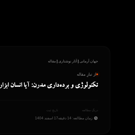
پرش
به
محتوا
جهان آرمانی
|
آثار نوشتاری
|
مقاله
از تبارِ مقاله
تکنولوژی و برده‌داری مدرن: آیا انسان ابز
درنگِ مطالعه
تاریخِ ثبت
زمان مطالعه: 14 دقیقه
17 اسفند 1404