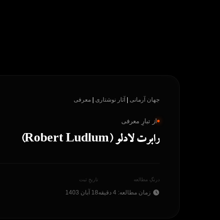
پرش
به
محتوا
جهان آرمانی
|
آثار نوشتاری
|
معرفی
از تبارِ معرفی
رابرت لادلو (Robert Ludlum)
درنگِ مطالعه
تاریخِ ثبت
زمان مطالعه: 4 دقیقه
18 آبان 1403