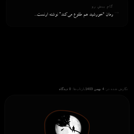
گامِ پیشِ رو
→
رمان “خورشید هم طلوع می‌کند” نوشته ارنست...
نگارش شده در:
4 بهمن 1403
بازتاب‌ها:
0 دیدگاه