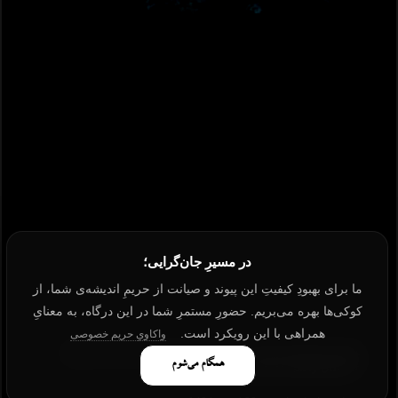
در مسیرِ جان‌گرایی؛
ما برای بهبودِ کیفیتِ این پیوند و صیانت از حریمِ اندیشه‌ی شما، از
کوکی‌ها بهره می‌بریم. حضورِ مستمرِ شما در این درگاه، به معنایِ
همراهی با این رویکرد است.
واکاویِ حریم خصوصی
هانس کریستین آندرسن: فراتر از پریان، فلسفه زندگی و رازهای
همگام می‌شوم
«داستان واقعی زندگی من»