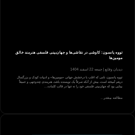
تووه یانسون: کاوشی در نقاشی‌ها و جهان‌بینی فلسفی هنرمند خالق
مومین‌ها
دیدبان وقایع
جمعه 22 اسفند 1404
تووه یانسون، نامی که اغلب با درخشش جهانی «مومین‌ها» و ادبیات کودک و بزرگسال
درهم آمیخته است، بیش از آنکه صرفاً یک نویسنده باشد، هنرمندی چندوجهی و عمیقاً
بینایی بود که جهان‌بینی فلسفی خود را نه تنها در قالب کلمات،…
مطالعه بیشتر...