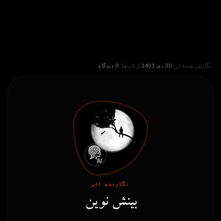
نگارش شده در:
30 دی 1403
بازتاب‌ها:
0 دیدگاه
نگارنده اثر
بینش نوین