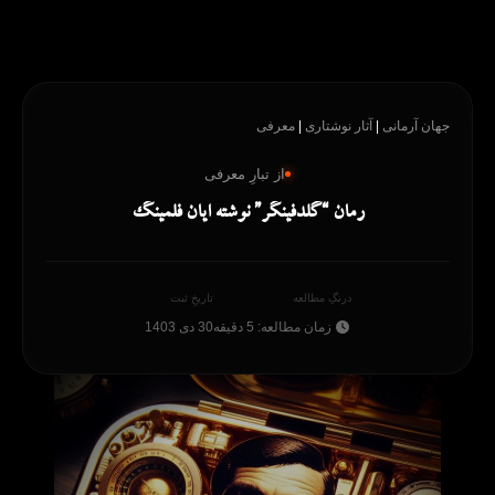
رش
ه
حتوا
جهان آرمانی
|
آثار نوشتاری
|
معرفی
از تبارِ معرفی
رمان “گلدفینگر” نوشته ایان فلمینگ
درنگِ مطالعه
تاریخِ ثبت
زمان مطالعه: 5 دقیقه
30 دی 1403