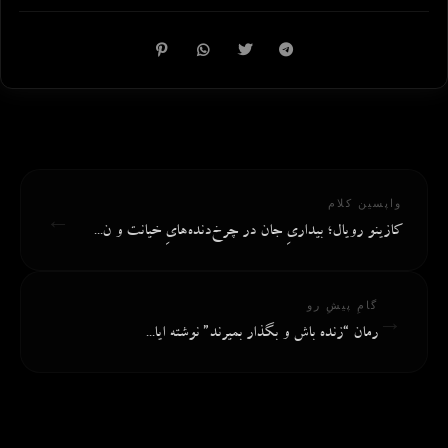
واپسین کلام
←
کازینو رویال؛ بیداریِ جان در چرخ‌دنده‌هایِ خیانت و ن...
گامِ پیشِ رو
→
رمان “زنده باش و بگذار بمیرند” نوشته ایا...