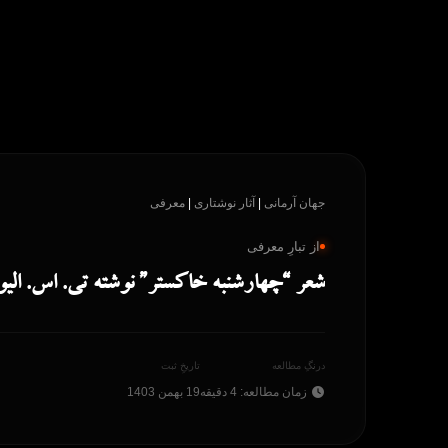
پرش
به
محتوا
جهان آرمانی
|
آثار نوشتاری
|
معرفی
از تبارِ معرفی
شعر “چهارشنبه خاکستر” نوشته تی. اس. الیوت (dnesday by T.S. Eliot
درنگِ مطالعه
تاریخِ ثبت
زمان مطالعه: 4 دقیقه
19 بهمن 1403