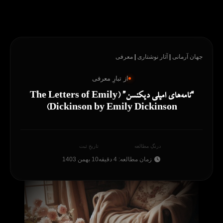
رش
ه
حتوا
جهان آرمانی
|
آثار نوشتاری
|
معرفی
از تبارِ معرفی
“نامه‌های امیلی دیکنسن” (The Letters of Emily
Dickinson by Emily Dickinson)
درنگِ مطالعه
تاریخِ ثبت
زمان مطالعه: 4 دقیقه
10 بهمن 1403