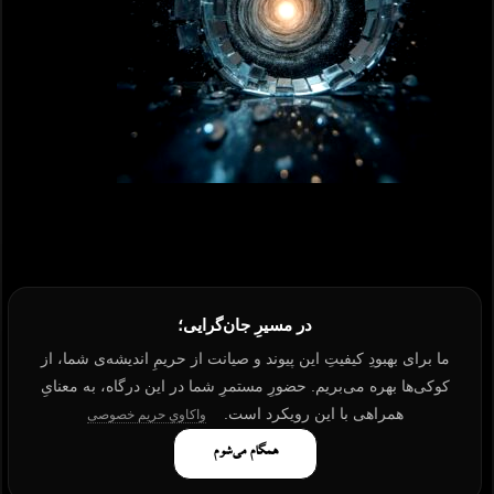
در مسیرِ جان‌گرایی؛
ما برای بهبودِ کیفیتِ این پیوند و صیانت از حریمِ اندیشه‌ی شما، از
کوکی‌ها بهره می‌بریم. حضورِ مستمرِ شما در این درگاه، به معنایِ
همراهی با این رویکرد است.
واکاویِ حریم خصوصی
همگام می‌شوم