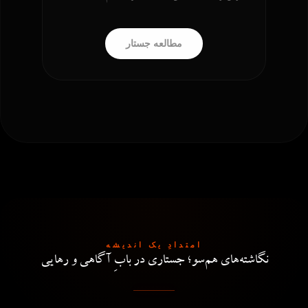
به…
کرامت تمامی موجودات است. این…
زمزمه کلمات
مطالعه جستار
ورود به دنیای اثر
شنیدن پادکست
امتدادِ یک اندیشه
نگاشته‌های هم‌سو؛ جستاری در بابِ آگاهی و رهایی