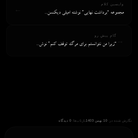
واپسین کلام
←
مجموعه “برداشت نهایی” نوشته امیلی دیکنسن...
گامِ پیشِ رو
→
“زیرا من نتوانستم برای مرگ توقف کنم” نوش...
نگارش شده در:
10 بهمن 1403
بازتاب‌ها:
0 دیدگاه