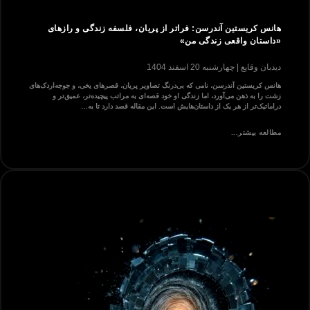
هانس کریستین آندرسن: فراتر از پریان، فلسفه زندگی و رازهای
«داستان واقعی زندگی من»
دیدبان وقایع
چهارشنبه 20 اسفند 1404
هانس کریستین آندرسن، نامی که بی‌درنگ تصاویر پریان، قصرهای یخی، و جوجه‌اردک‌های
زشت را به ذهن می‌آورد، اما زندگی او خود قصه‌ای به مراتب پیچیده‌تر، عمیق‌تر و
دراماتیک‌تر از هر یک از داستان‌هایش است. این مقاله قصد دارد تا به…
مطالعه بیشتر...