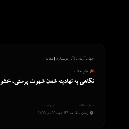
پرش
به
محتوا
جهان آرمانی
|
آثار نوشتاری
|
مقاله
از تبارِ مقاله
نگاهی به نهادینه شدن شهوت پرستی، خشون
درنگِ مطالعه
تاریخِ ثبت
زمان مطالعه: 57 دقیقه
30 دی 1403