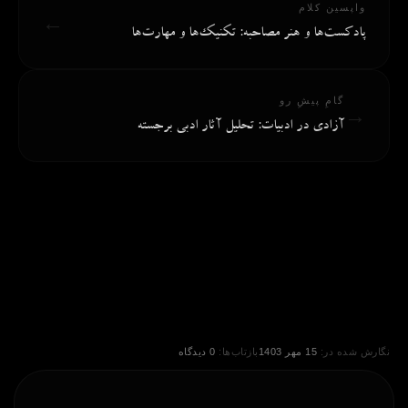
واپسین کلام
←
پادکست‌ها و هنر مصاحبه: تکنیک‌ها و مهارت‌ها
گامِ پیشِ رو
→
آزادی در ادبیات: تحلیل آثار ادبی برجسته
نگارش شده در:
15 مهر 1403
بازتاب‌ها:
0 دیدگاه