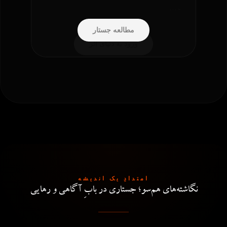
به…
کرامت تمامی موجودات است. این…
زمزمه کلمات
مطالعه جستار
ورود به دنیای اثر
شنیدن پادکست
امتدادِ یک اندیشه
نگاشته‌های هم‌سو؛ جستاری در بابِ آگاهی و رهایی