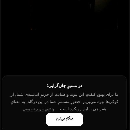
در مسیرِ جان‌گرایی؛
ما برای بهبودِ کیفیتِ این پیوند و صیانت از حریمِ اندیشه‌ی شما، از
کوکی‌ها بهره می‌بریم. حضورِ مستمرِ شما در این درگاه، به معنایِ
همراهی با این رویکرد است.
واکاویِ حریم خصوصی
همگام می‌شوم