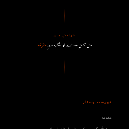
خوانشِ متن
متن کاملِ جستاری از نگاره‌هایِ
متفرقه
فهرست جستار
مقدمه: