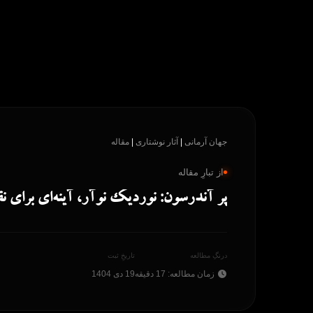
پرش
به
محتوا
جهان آرمانی
|
آثار نوشتاری
|
مقاله
از تبارِ مقاله
پر آندرسون: نوردیک نوآر، آینه‌ای برای ن
درنگِ مطالعه
تاریخِ ثبت
زمان مطالعه: 17 دقیقه
19 دی 1404