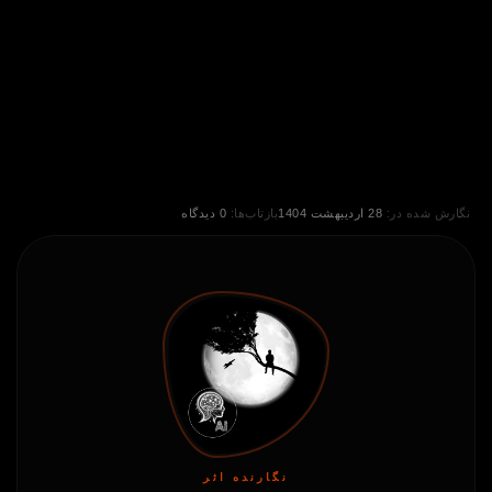
نگارش شده در:
28 اردیبهشت 1404
بازتاب‌ها:
0 دیدگاه
نگارنده اثر