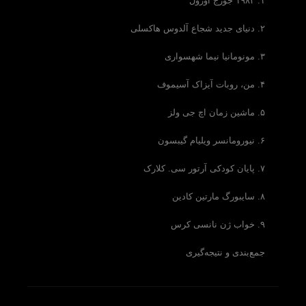
۱. ۱۹۸۴ جورج اورول
۲. دنیای جدید شجاع آلدوس هاکسلی
۳. مونومانیا نیما شهسواری
۴. من، روبات آیزاک آسیموف
۵. ماشین زمان اچ جی ولز
۶. نیورومانسر ویلیام گیبسون
۷. پایان کودکی آرتور سی. کلارک
۸. سایبورگ مارتین کادین
۹. خواب ژن نانسی کرس
جمع‌بندی و نتیجه‌گیری