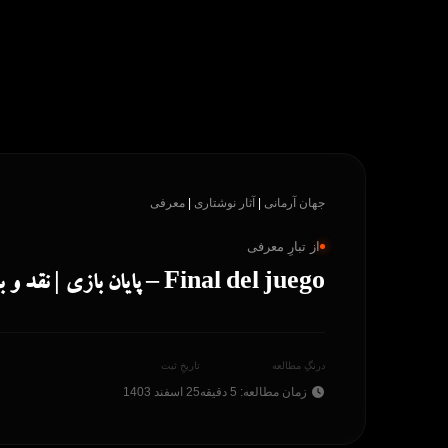
پرش
به
محتوا
جهان آرمانی
|
آثار نوشتاری
|
معرفی
از تبارِ معرفی
Final del juego – پایان بازی | نقد و بررسی جامع اثر خولیو کورتاثار
درنگِ مطالعه
تاریخِ ثبت
زمان مطالعه: 5 دقیقه
25 اسفند 1403