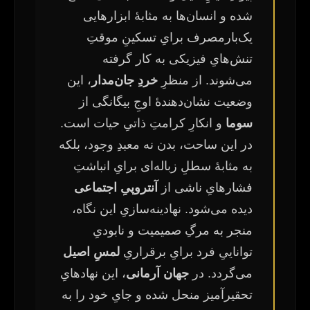
شده و انسان‌ها به مثابهٔ ابزارهایی
یک‌بارمصرف برایِ تسکینِ موقتِ
تنش‌هایِ فیزیکی به کار گرفته
می‌شوند. از منظرِ
خردِ جان‌مدار
، این
وضعیت نشان‌دهندهٔ اوجِ بیگانگی از
سوما
و انکارِ کرامتِ ذاتیِ حیات است.
در این ساحت، بدن نه معبدِ وجود، بلکه
به مثابهٔ سطلِ زباله‌ای برایِ انباشتِ
فشارهایِ ناشی از
آنتروپیِ اجتماعی
دیده می‌شود. نهادینه‌سازیِ این نگاه،
منجر به مرگِ صمیمیت و نابودیِ
تواناییِ فرد برایِ برقراریِ
لمسِ اصیل
می‌گردد. در
جهان آرمانی
، این نهادهایِ
تحقیرآمیز منحل شده و جایِ خود را به