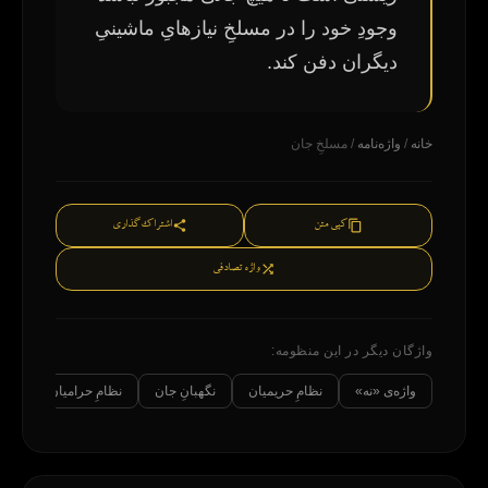
وجودِ خود را در مسلخِ نیازهایِ ماشینیِ
دیگران دفن کند.
خانه
/
واژه‌نامه
/ مسلخِ جان
کپی متن
اشتراک‌گذاری
واژه تصادفی
واژگان دیگر در این منظومه:
واژه‌ی «نه»
نظامِ حریمیان
نگهبانِ جان
نظامِ حرامیان
گناه