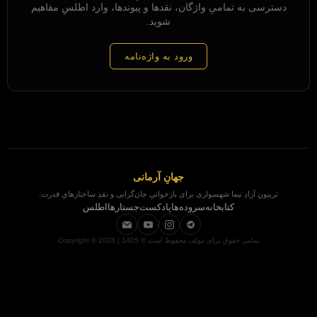
دسترسی به تمامیِ واژگان، نقدها و پیوندها، وارد اطلسِ مفاهیم
شوید.
ورود به واژه‌نامه
جهانِ آرمانی
تریبونِ آزادِ نیما شهسواری برای بازخوانیِ جان‌گرایی و نقدِ ساختارهایِ قدرت.
کتابخانه
سروده‌ها
پادکست
جستارها
اطلس
تمامی حقوق برای مولف محفوظ است © 1405 | Copyright © 2026