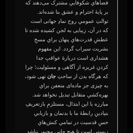
فضاهایِ شکوفاییِ مشترک می‌دهند که
بر پایهٔ احترام و عشق بنا شده‌اند.
توالتِ عمومیِ روح نمادِ جهانی است
که در آن، زیبایی به لجن کشیده شده تا
عطشِ قدرت‌هایِ پنهان برایِ مسخِ
بشریت سیراب گردد. این مفهوم
هشداری است دربارهٔ عواقبِ جدا
کردنِ غریزه از آگاهی و مسئولیت؛ چرا
که هرگاه بدن از ساحتِ
جان
تهی شود،
به چیزی جز ماده‌ای متعفن برایِ
بهره‌کشیِ متقابل تبدیل نخواهد شد.
مبارزه با این ابتذال، مستلزمِ بازتعریفِ
بنیادینِ رابطهٔ ما با بدنمان و بازیابیِ
حسِ قدسیت در تمامیِ کنش‌هایِ
زیستی است تا هیچ جانی مجبور نباشد