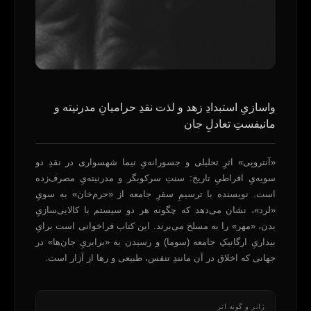
واسازیِ استبدادِ زهد و لذت نقدِ حرامیانِ مدرنیته و
مانیفستِ تعادلِ جان
«آنتروپی» اثرِ تحلیلی و جسورانه‌یِ نیما شهسواری در نقدِ دو
سویه‌یِ افراطیِ تاریخ: سنتِ سرکوبگر و مدرنیته‌یِ مصرف‌زده
است. نویسنده با ترسیمِ سفرِ جامعه از «حرم‌خان» به سویِ
«لرد»، نشان می‌دهد که چگونه هر دو سیستم با کالایی‌سازیِ
بدن، «مهر» را به مسلخ می‌برند. این کتاب فراخوانی است برایِ
بیداریِ ارگانیکِ جامعه (سوما) و رسیدن به «برابریِ جان‌ها» در
جهانی که اخلاق در آن مانندِ تنفس، طبیعی و رها از آزار است.