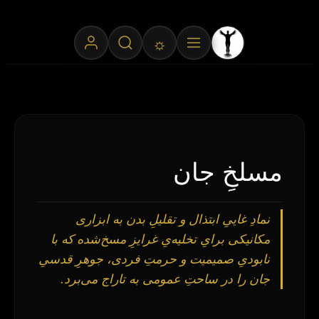
☼
مسلخِ جان
نمادِ غاییِ ابتذال و تقلیلِ بدن به ابزاری
مکانیکی برایِ تخلیه‌یِ غرایزِ مسخ‌شده که با
نابودیِ صمیمیت و حرمتِ فردی، جوهرِ قدسیِ
جان را در ساحتِ عمومی به تاراج می‌برد.