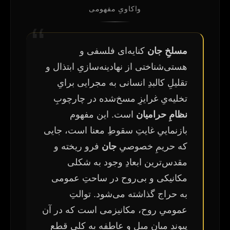
واکاویِ مفهومی
مسلخِ جان
کنایه‌ای فلسفی و
هستی‌شناختی از نهادینه‌سازیِ ابتذال و
تقلیلِ کالبدِ انسانی به مجرایی برایِ
تخلیه‌یِ غرایزِ مسخ‌شده در چارچوبِ
نظامِ حرامیان
است. این مفهوم
بازنماییِ غایتِ سقوطِ معنا است، جایی
که حریمِ خصوصیِ
جان
فرو ریخته و
مقدس‌ترین ابعادِ وجود به شکلی
مکانیکی و بی‌روح در ساحتِ عمومی
به حراج گذاشته می‌شود. توالتِ
عمومیِ روح، مکانیزمی است که در آن
پیوندِ میانِ میل و عاطفه به کلی قطع