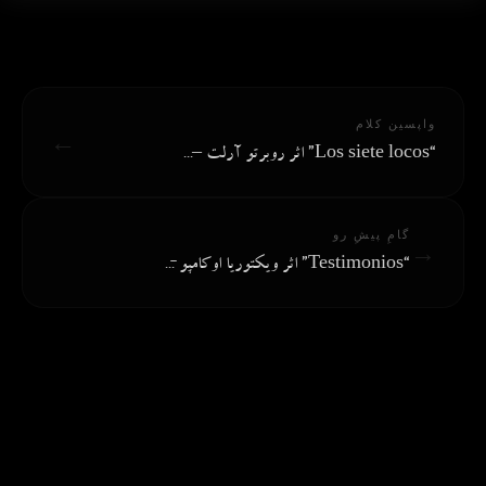
واپسین کلام
←
“Los siete locos” اثر روبرتو آرلت –...
گامِ پیشِ رو
→
“Testimonios” اثر ویکتوریا اوکامپو ̵...