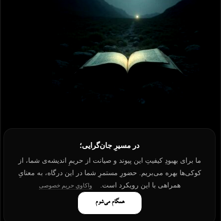
در مسیرِ جان‌گرایی؛
ما برای بهبودِ کیفیتِ این پیوند و صیانت از حریمِ اندیشه‌ی شما، از
کوکی‌ها بهره می‌بریم. حضورِ مستمرِ شما در این درگاه، به معنایِ
همراهی با این رویکرد است.
واکاویِ حریم خصوصی
همگام می‌شوم