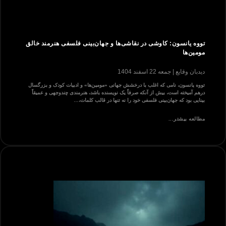
تووه یانسون: کاوشی در نقاشی‌ها و جهان‌بینی فلسفی هنرمند خالق
مومین‌ها
دیدبان وقایع
جمعه 22 اسفند 1404
تووه یانسون، نامی که اغلب با درخشش جهانی «مومین‌ها» و ادبیات کودک و بزرگسال
درهم آمیخته است، بیش از آنکه صرفاً یک نویسنده باشد، هنرمندی چندوجهی و عمیقاً
بینایی بود که جهان‌بینی فلسفی خود را نه تنها در قالب کلمات،…
مطالعه بیشتر...