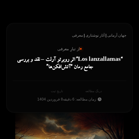
رش
ه
حتوا
جهان آرمانی
|
آثار نوشتاری
|
معرفی
از تبارِ معرفی
“Los lanzallamas” اثر روبرتو آرلت – نقد و بررسی
جامع رمان “آتش‌افکن‌ها”
درنگِ مطالعه
تاریخِ ثبت
زمان مطالعه: 6 دقیقه
8 فروردین 1404