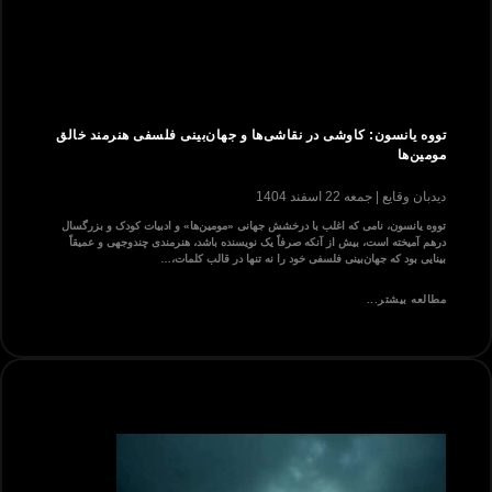
تووه یانسون: کاوشی در نقاشی‌ها و جهان‌بینی فلسفی هنرمند خالق
مومین‌ها
دیدبان وقایع
جمعه 22 اسفند 1404
تووه یانسون، نامی که اغلب با درخشش جهانی «مومین‌ها» و ادبیات کودک و بزرگسال
درهم آمیخته است، بیش از آنکه صرفاً یک نویسنده باشد، هنرمندی چندوجهی و عمیقاً
بینایی بود که جهان‌بینی فلسفی خود را نه تنها در قالب کلمات،…
مطالعه بیشتر...