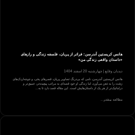
هانس کریستین آندرسن: فراتر از پریان، فلسفه زندگی و رازهای
«داستان واقعی زندگی من»
دیدبان وقایع
چهارشنبه 20 اسفند 1404
هانس کریستین آندرسن، نامی که بی‌درنگ تصاویر پریان، قصرهای یخی، و جوجه‌اردک‌های
زشت را به ذهن می‌آورد، اما زندگی او خود قصه‌ای به مراتب پیچیده‌تر، عمیق‌تر و
دراماتیک‌تر از هر یک از داستان‌هایش است. این مقاله قصد دارد تا به…
مطالعه بیشتر...