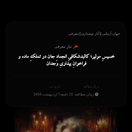
رش
ه
حتوا
جهان آرمانی
|
آثار نوشتاری
|
معرفی
از تبارِ معرفی
خسیسِ مولیر؛ کالبدشکافیِ انجمادِ جان در تملکِ ماده و
فراخوانِ بیداریِ وجدان
درنگِ مطالعه
تاریخِ ثبت
زمان مطالعه: 10 دقیقه
7 اردیبهشت 1404