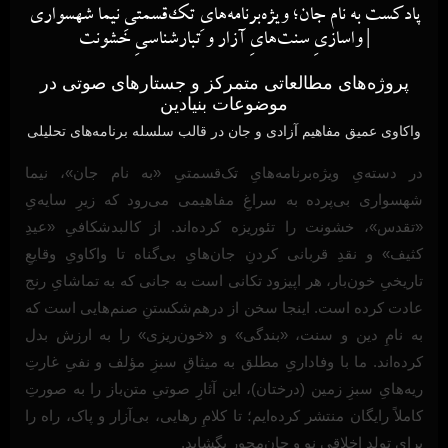
پادکست به نام جان؛ ویژه‌برنامه‌هایِ تک‌قسمتیِ نیما شهسواری
| واسازیِ سنت‌هایِ آزار و تبارشناسیِ خشونت
پروژه‌های مطالعاتی متمرکز و جستارهای صوتی در
موضوعات بنیادین
واکاوی عمیق مفاهیم آزادی و جان در قالب سلسله برنامه‌های تحلیلی
در دسته‌یِ ویژه‌برنامه‌هایِ تک‌قسمتیِ «به نام جان»، نیما
شهسواری بی‌پرده به سراغِ مفاهیمی می‌رود که زیرِ سایه‌یِ
«تقدس»، خشونت را تئوریزه کرده‌اند. از کالبدشکافیِ «عیدِ
کثیف» و نقدِ قربانی کردنِ جان‌هایِ بی‌گناه تا واکاویِ وقایعِ
تاریخیِ خون‌بار، هر اپیزود تکانی است به جانی که به تماشایِ رنج
عادت کرده است. اینجا سخن از درهم‌شکستنِ صنم‌هایی است که
به نامِ دین و سنت، «بندگی» و «خون‌ریزی» را به ارزش بدل
کرده‌اند. ما با وفاداریِ مطلق به میثاقِ سبزِ مؤلف و نفیِ غارتِ
ریه‌هایِ سبزِ زمین (درختان)، این آثارِ صوتیِ متن‌باز را به صورتِ
کاملاً رایگان منتشر کرده‌ایم؛ تا کلامِ رهایی، بی‌آزار و پاک، راه را
برایِ تولدِ اخلاقی نو و جان‌محور بگشاید.