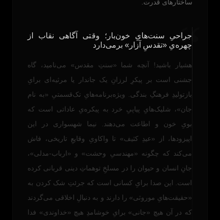
ساختارهای قدرت.
“
جراحیِ سنت‌هایِ خون‌بار؛ وقتی آگاهی نقاب از
چهره‌یِ «تقدسِ آزار» برمی‌دارد
هشیار باشید! آنچه شما «سنتِ مقدس» می‌نامید، گاه
جشنی است بر پیکرِ لرزانِ یک جاندار یا مرثیه‌ای برایِ
بازتولیدِ فرهنگِ بندگی. ویژه‌برنامه‌هایِ تک‌قسمتیِ «به نام
جان»، شلیک‌هایِ پیاپیِ خرد به پیکره‌یِ عاداتی است که
بویِ خون و اطاعت می‌دهند. نیما شهسواری در این
اپیزودها، از «عیدِ کثیف» تا واکاویِ وقایعِ تاریخی، فاش
می‌کند که چگونه «مهندسیِ وحشت» و «ارباب-مدلی»،
جانِ انسان و حیوان را در مسلخِ توهماتِ دینی قربانی کرده
است. این صدا برایِ کسانی است که جرئتِ شک کردن به
«حقیقت‌هایِ موروثی» را دارند و به دنبالِ اخلاقی می‌گردند
که در آن هیچ «جانی» برایِ خوشامدِ هیچ «خداوندی» فدا