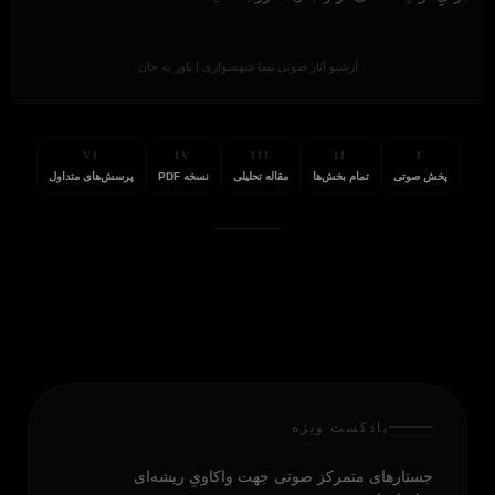
آرشیو آثار صوتی نیما شهسواری | باور به جان
VI
IV
III
II
I
پخش صوتی
تمام بخش‌ها
مقاله تحلیلی
نسخه PDF
پرسش‌های متداول
پادکست ویژه
جستارهای متمرکز صوتی جهت واکاویِ ریشه‌ای