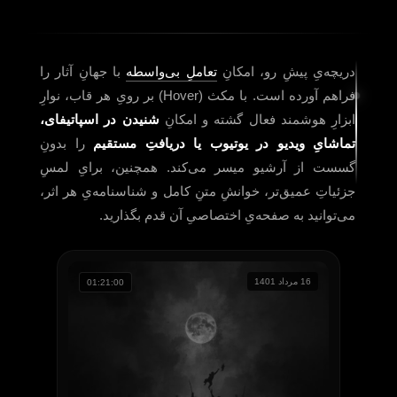
دریچه‌یِ پیشِ رو، امکانِ
تعاملِ بی‌واسطه
با جهانِ آثار را
فراهم آورده است. با مکث (Hover) بر رویِ هر قاب، نوارِ
ابزارِ هوشمند فعال گشته و امکانِ
شنیدن در اسپاتیفای،
تماشایِ ویدیو در یوتیوب یا دریافتِ مستقیم
را بدونِ
گسست از آرشیو میسر می‌کند. همچنین، برایِ لمسِ
جزئیاتِ عمیق‌تر، خوانشِ متنِ کامل و شناسنامه‌یِ هر اثر،
می‌توانید به صفحه‌یِ اختصاصیِ آن قدم بگذارید.
16 مرداد 1401
01:21:00