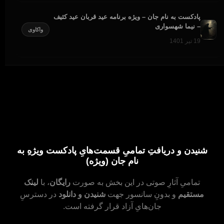
پادکست به نام جان – ویژه برنامه عید قربان عید کثیف
– نیما شهسواری
واکاوی
19 تیر 1401
شنیدن و دریافتِ تمامیِ قسمت‌هایِ پادکست ویژهِ به
نام جان (ویژه)
تمامیِ آثارِ صوتی در این بخش به صورت
رایگان
، با
لینک
مستقیم
و بدونِ سانسور جهت
شنیدن و دانلود
در دسترسِ
جان‌هایِ آزاد قرار گرفته است.