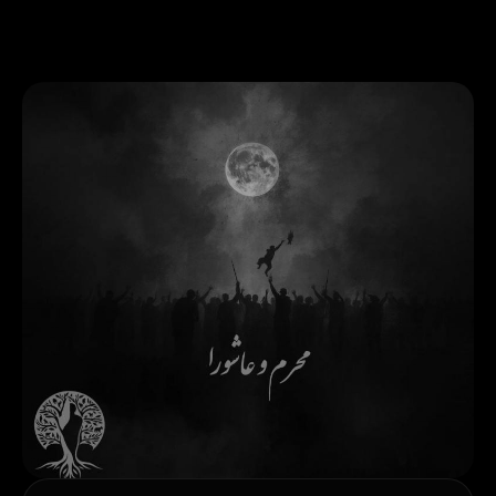
رش
ه
حتوا