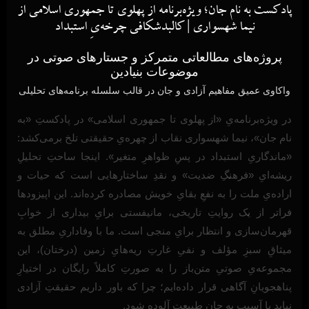
پادکست به نام جان؛ ویژه‌برنامه از پهلوی تا جمهوری اسلامی از
نیما شهسواری | کالبدشکافی چرخه‌یِ استبداد
پروژه‌های مطالعاتی متمرکز و جستارهای صوتی در
موضوعات بنیادین
واکاوی عمیق مفاهیم آزادی و جان در قالب سلسله برنامه‌های تحلیلی
در ویژه‌برنامه‌یِ «از پهلوی تا جمهوری اسلامی» در پادکستِ «به
نام جان»، نیما شهسواری نقاب از چهره‌یِ حقیقتی تلخ برمی‌کشد:
«ماندگاریِ استبداد در پسِ ظواهرِ متغیر». اینجا ساحتِ تحلیلِ
ریشه‌ایِ «فرهنگِ ضدیت» و نقدِ ساختارهایی است که حیات و
اراده‌یِ ملت را به نفعِ بقایِ خویش مصادره کرده‌اند. این اپیزودها
فراتر از یک روایتِ تاریخی، مانیفستی برایِ بیداری از خوابِ
قهرمان‌سازی و انتظار برایِ منجی است. ما با وفاداریِ مطلق به
میثاقِ سبزِ مؤلف و نفیِ غارتِ ریه‌هایِ زمین (درختان)، این
مجموعه‌یِ صوتیِ متن‌باز را به صورتِ کاملاً رایگان در اختیارِ
پناهجویانِ آگاهی قرار داده‌ایم؛ چرا که باور داریم حقیقتِ آزادی
نباید با آسیب به جانِ طبیعت آلوده شود.