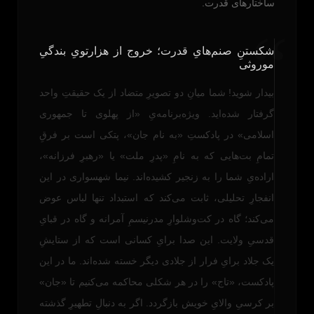
ساختارهای قدرت.
“
شکستنِ صنم‌هایِ قدرت؛ خروج از هزارتویِ بندگیِ
موروثی
بیدار شوید! شما میانِ دو تصویرِ متضاد از یک حقیقتِ واحد
گرفتار شده‌اید. ویژه‌برنامه‌یِ «از پهلوی تا جمهوری
اسلامی» در پادکستِ «به نام جان»، پتکی است بر فرقِ
تمامِ بت‌هایی که به نامِ «پدرِ ملت» یا «رهبرِ فرزانه»،
اراده‌یِ شما را به زنجیر کشیده‌اند. نیما شهسواری در این
انفجارِ تحلیلی، ثابت می‌کند که استبداد تنها لباس عوض
می‌کند؛ گاه در کت‌وشلوارِ مدرنیسمِ آمرانه و گاه در قبایِ
قدسیِ ولایت. این صدا برایِ کسانی است که از ستایشِ
یک جلاد برایِ فرار از جلادی دیگر خسته شده‌اند. ما در این
پادکست، «تاج» را در هر شکلی محاکمه می‌کنیم تا «جان»
بر کرسیِ والایِ خویش بازگردد. اگر به دنبالِ تطهیرِ گذشته