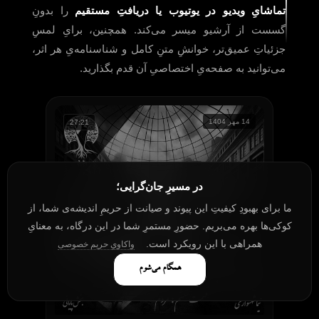
تماشایِ ویدیو در یوتیوب یا دریافتِ مستقیم
را بدونِ
گسست از آرشیو میسر می‌کند. همچنین، برایِ لمسِ
جزئیاتِ عمیق‌تر، خوانشِ متنِ کامل و شناسنامه‌یِ هر اثر،
می‌توانید به صفحه‌یِ اختصاصیِ آن قدم بگذارید.
14 مهر 1404
27:21
در مسیرِ جان‌گرایی؛
ما برای بهبودِ کیفیتِ این پیوند و صیانت از حریمِ اندیشه‌ی شما، از
کوکی‌ها بهره می‌بریم. حضورِ مستمرِ شما در این درگاه، به معنایِ
همراهی با این رویکرد است.
واکاویِ حریم خصوصی
همگام می‌شوم