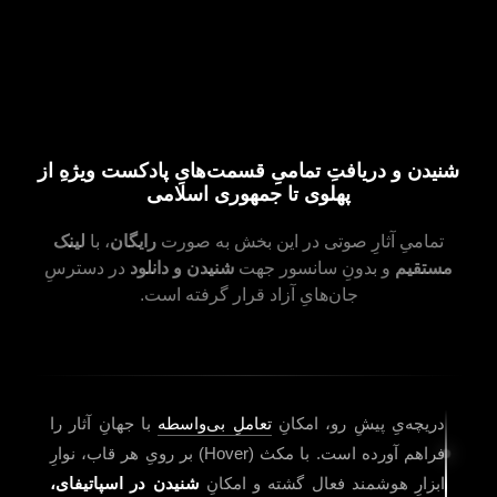
اسلامی – قسمت دوم میراث – با نیما شهسواری
واکاوی
15 شهریور 1404
پادکست به نام جان – ویژه برنامه از پهلوی تا جمهوری
اسلامی – قسمت اول مقدمه – با نیما شهسواری
واکاوی
8 شهریور 1404
شنیدن و دریافتِ تمامیِ قسمت‌هایِ پادکست ویژهِ از
پهلوی تا جمهوری اسلامی
تمامیِ آثارِ صوتی در این بخش به صورت
رایگان
، با
لینک
مستقیم
و بدونِ سانسور جهت
شنیدن و دانلود
در دسترسِ
جان‌هایِ آزاد قرار گرفته است.
دریچه‌یِ پیشِ رو، امکانِ
تعاملِ بی‌واسطه
با جهانِ آثار را
فراهم آورده است. با مکث (Hover) بر رویِ هر قاب، نوارِ
ابزارِ هوشمند فعال گشته و امکانِ
شنیدن در اسپاتیفای،