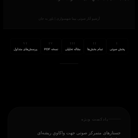
آرشیو آثار صوتی نیما شهسواری | باور به جان
VI
IV
III
II
I
پخش صوتی
تمام بخش‌ها
مقاله تحلیلی
نسخه PDF
پرسش‌های متداول
پادکست ویژه
جستارهای متمرکز صوتی جهت واکاویِ ریشه‌ای