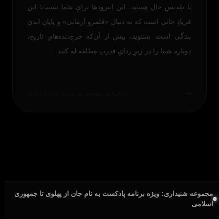
یا تقدیسِ حال هستید، این اپیزودها برایِ شما نیست؛ این
فریادِ جانی است که به دنبالِ «قلمروِ آرمانی» و پایانِ ابدیِ
بندگی است. بشنوید، پیش از آن‌که چرخ‌دنده‌هایِ تاریخ،
دوباره شما را در زیرِ ردایِ قدرتِ مطلقه له کنند.
بازخوانیِ مفاهیم در مسیرِ جان و آزادی
مجموعه شنیداری: ویژه برنامه پادکست به نام جان از پهلوی تا جمهوری
اسلامی