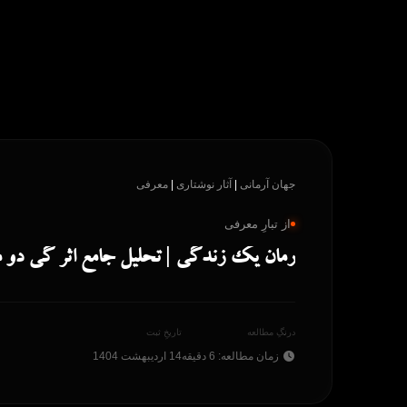
پرش
به
محتوا
جهان آرمانی
|
آثار نوشتاری
|
معرفی
از تبارِ معرفی
رمان یک زندگی | تحلیل جامع اثر گی دو موپاسان درباره
درنگِ مطالعه
تاریخِ ثبت
زمان مطالعه: 6 دقیقه
14 اردیبهشت 1404