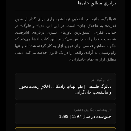
برابریِ مطلقِ جان‌ها
«دیالوگ» مانیفستِ انقلابیِ نیما شهسواری برای گذار از «دینِ
قدرت» به «اخلاقِ جان» است. در این اثر، «دیا» و «لوگ» در
جدالی فکری، عمیق‌ترین باورهای بشری درباره‌ی اشرفیت،
شریعت و خدا را به چالش می‌کشند. این کتاب افشا می‌کند که
چگونه مفاهیمِ قدسی برای توجیهِ آزار به کار گرفته شده‌اند و تنها
راهِ رسیدن به آزادیِ واقعی را در یک قانون خلاصه می‌کند: «نفیِ
مطلقِ آزار به تمامِ جانداران».
دیالوگ فلسفی | نقدِ الهیاتِ رادیکال، اخلاقِ زیست‌محور
و مانیفستِ جان‌گرایی
خلق‌شده در سالِ 1397 | 1399