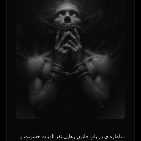
مناظره‌ای در بابِ قانونِ رهایی نقدِ الهیاتِ خشونت و