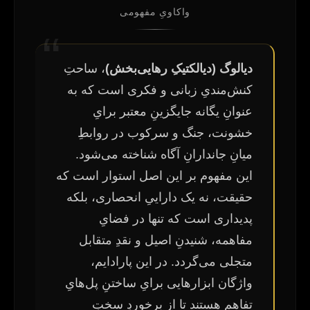
واکاویِ مفهومی
دیالوگ (دیالکتیکِ رهایی‌بخش)
، ساحتِ
کنش‌مندیِ زبانی و فکری است که به
عنوانِ یگانه جایگزینِ معتبر برایِ
خشونت، جنگ و سرکوب در روابطِ
میانِ جاندارانِ آگاه شناخته می‌شود.
این مفهوم بر این اصل استوار است که
حقیقت، نه یک داراییِ انحصاری، بلکه
پدیداری است که تنها در فضایِ
مفاهمه، شنیدنِ اصیل و نقدِ متقابل
متجلی می‌گردد. در این پارادایم،
واژگان ابزارهایی برایِ ساختنِ پل‌هایِ
تفاهم هستند تا از برخوردِ سختِ