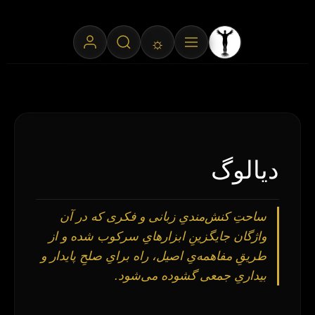
☼
دیالوگ
ساحتِ کنش‌مندیِ زبانی و فکری که در آن
واژگان جایگزینِ ابزارهایِ سرکوب شده و از
طریقِ مفاهمه‌یِ اصیل، راه برایِ صلحِ پایدار و
بیداریِ جمعی گشوده می‌شود.