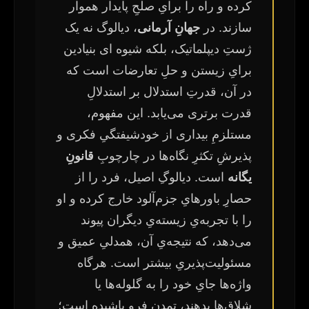
کرده و راه را برایِ صلحِ پایدار هموار
سازند. در
جهانِ آرمانی
، دیالوگ نه یک
ژستِ دیپلماتیک، بلکه شیوه ای بنیادین
برایِ زیستن و حلِ تعارضات است که
در آن، قدرتِ استدلال بر استدلالِ
قدرت برتری می‌یابد. این مفهوم،
مستلزمِ بیداری از خودشیفتگیِ فکری و
پذیرشِ تکثرِ نگاه‌ها در چارچوبِ
قانونِ
یگانه
است. دیالوگِ اصیل، فرد را از
حصارِ باورهایِ جزم‌آلود خارج کرده و او
را با تجربه‌یِ زیسته‌یِ دیگران پیوند
می‌دهد، که نتیجه‌یِ آن، همدلیِ عمیق و
مسئولیت‌پذیریِ بیشتر است. هرگاه
واژه‌ها جایِ خود را به گلوله‌ها یا
شلاق‌ها بدهند، تمدن فرو پاشیده است؛