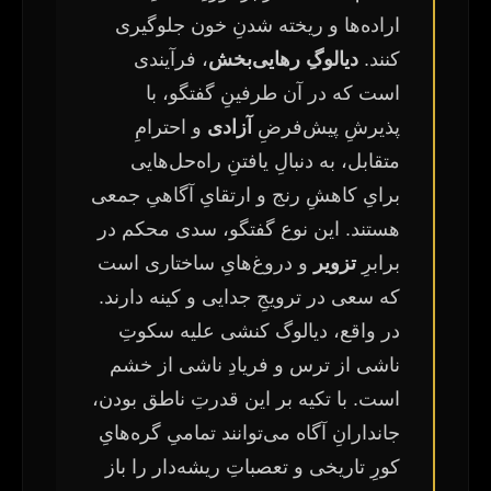
اراده‌ها و ریخته شدنِ خون جلوگیری
کنند.
دیالوگِ رهایی‌بخش
، فرآیندی
است که در آن طرفینِ گفتگو، با
پذیرشِ پیش‌فرضِ
آزادی
و احترامِ
متقابل، به دنبالِ یافتنِ راه‌حل‌هایی
برایِ کاهشِ رنج و ارتقایِ آگاهیِ جمعی
هستند. این نوع گفتگو، سدی محکم در
برابرِ
تزویر
و دروغ‌هایِ ساختاری است
که سعی در ترویجِ جدایی و کینه دارند.
در واقع، دیالوگ کنشی علیه سکوتِ
ناشی از ترس و فریادِ ناشی از خشم
است. با تکیه بر این قدرتِ ناطق بودن،
جاندارانِ آگاه می‌توانند تمامیِ گره‌هایِ
کورِ تاریخی و تعصباتِ ریشه‌دار را باز