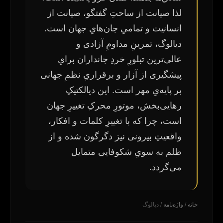
لذا صیانت از ساحتِ گفتگو، صیانت از
انسانیت و تمامیِ جان‌هایِ جهان است.
دیالوگ، تمرینِ مداومِ آزادی و
عالی‌ترین تبلورِ خردِ جانداران برایِ
پیشگیری از آزار و برقراریِ نظمِ جهانی
بر پایه‌یِ مهر است. این دیالکتیکِ
رهایی‌بخش، موتورِ محرکِ تغییرِ جهان
است، چرا که با تغییرِ کلمات و افکار،
واقعیتِ بیرونی نیز دگرگون شده و از
ظلم به سویِ شکوفایی متمایل
می‌گردد.
خانه
/
واژه‌نامه
/ دیالوگ