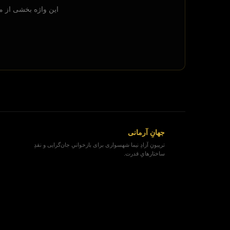
این واژه بخشی از من
جهانِ آرمانی
تریبونِ آزادِ نیما شهسواری برای بازخوانیِ جان‌گرایی و نقدِ
ساختارهایِ قدرت.