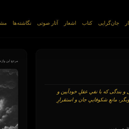
ار
جان‌گرایی
کتاب
اشعار
آثار صوتی
نگاشته‌ها
مشا
مرجع این واژه 
 بندگی که با نفیِ عقلِ خودآیین و
گر، مانعِ شکوفاییِ جان و استقرارِ
اویِ مفهومی