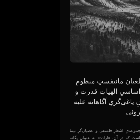
یان مانیفستِ منظومِ
اساسیِ الهیاتِ قدرت و
 یاغی‌گریِ آگاهانه علیه
روثی
وعه‌یِ اشعارِ فلسفی و عصیان‌گرِ نیما
ت که در آن، «اراده» به عنوان یگانه