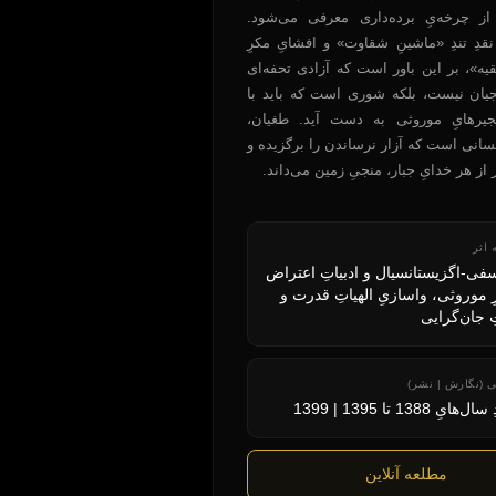
 از چرخه‌یِ برده‌داری معرفی می‌شود.
نقدِ تندِ «ماشینِ شقاوت» و افشایِ مکرِ
قیه»، بر این باور است که آزادی تحفه‌ای
جیان نیست، بلکه شوری است که باید با
یرهایِ موروثی به دست آید. طغیان،
سانی است که آزار نرساندن را برگزیده و
ر از هر خدایِ جبار، منجیِ زمین می‌داند.
ی-اگزیستانسیال و ادبیاتِ اعتراض
رِ موروثی، واسازیِ الهیاتِ قدرت و
 جان‌گرایی
ِ 1388 تا 1395 | 1399
مطلعه آنلاین