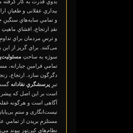
بدویِ قدرت به کار گرفته 
بیداریِ عقلانی و طغیانِ ار
و تمامیِ سایه‌هایِ سنگینِ ج
نقدِ ارتجاع، افشایِ ماهیت
و ترسِ مردمان برایِ تداوم
می‌کنند. برایِ گریز از ای
سوژه به ساحتِ
مسئولیت‌پ
تمامیِ فرامینِ جبارانه، مس
دگرگون سازد. ارتجاع، زنجیر
تبرِ
پرسشگریِ نقادانه
گسست
است بر این اصل که پیشرفت،
آگاهی است و هرگونه غفلت،
نیست‌انگاری و ستمِ بی‌پایا
مستلزمِ بریدن از تمامیِ ع
نظام‌هایِ کین‌توز پیوند می‌ز