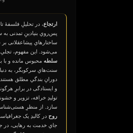
ارتجاع
، در تحلیلِ فلسفهٔ ت
پس‌رویِ بنیادینِ تمدنی به 
ساختارهایِ پیشاعقلانی بر
می‌شود. این مفهوم، تجلیِ 
سلطه
محبوس مانده و با ب
سنت‌هایِ سرکوبگر، به دنبال
دورانِ بندگیِ مطلق هستند.
و ایستادگی در برابرِ هرگو
تولیدِ خرافه، تزویر و خشونت
سازد. از منظرِ هستی‌شناس
روح
در کالبدِ یک جغرافیاست
جایِ خدمت به رهایی، در جهت