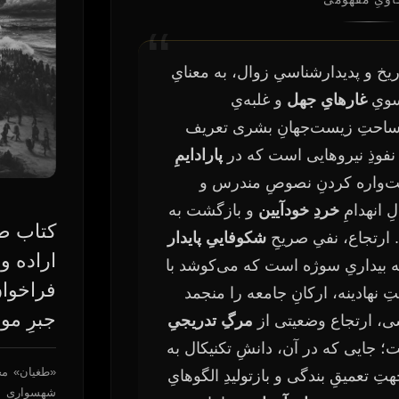
اریخ و پدیدارشناسیِ زوال، به معنایِ
سویِ
غارهایِ جهل
و غلبه‌یِ
 ساحتِ زیست‌جهانِ بشری تعریف
نفوذِ نیروهایی است که در
پارادایمِ
ت‌واره کردنِ نصوصِ مندرس و
ِ انهدامِ
خردِ خودآیین
و بازگشت به
کتاب طغ
 ارتجاع، نفیِ صریحِ
شکوفاییِ پایدار
اراده و
نه بیداریِ سوژه است که می‌کوشد با
فراخوانِ
ِ نهادینه، ارکانِ جامعه را منجمد
جبرِ مو
ی، ارتجاع وضعیتی از
مرگِ تدریجیِ
؛ جایی که در آن، دانشِ تکنیکال به
«طغیان» مجم
ِ تعمیقِ بندگی و بازتولیدِ الگوهایِ
شهسواری اس