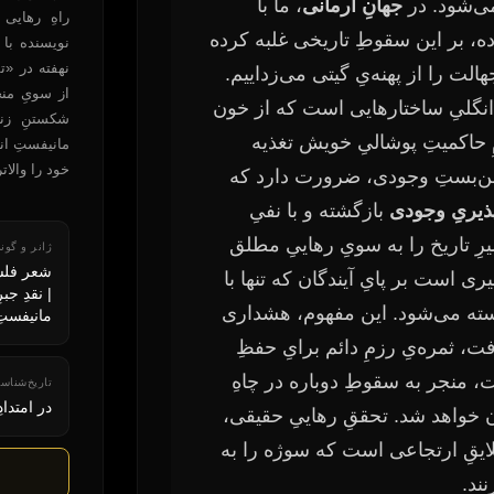
می‌شود. در
جهانِ آرمانی
، ما با
راهِ رهایی
اده، بر این سقوطِ تاریخی غلبه کرده
نویسنده با 
نهفته در «ت
هالت را از پهنه‌یِ گیتی می‌زداییم.
از سویِ من
ِ انگلیِ ساختارهایی است که از خون
شکستنِ زنج
ِ حاکمیتِ پوشالیِ خویش تغذیه
مانیفستِ ان
خود را والات
ن بن‌بستِ وجودی، ضرورت دارد که
ذیریِ وجودی
بازگشته و با نفیِ
یرِ تاریخ را به سویِ رهاییِ مطلق
شعر فلسف
ی است بر پایِ آیندگان که تنها با
| نقدِ جب
ه می‌شود. این مفهوم، هشداری
مانیفستِ
 ثمره‌یِ رزمِ دائم برایِ حفظِ
 منجر به سقوطِ دوباره در چاهِ
در امتدادِ سال‌های
ن خواهد شد. تحققِ رهاییِ حقیقی،
لایقِ ارتجاعی است که سوژه را به
نند.