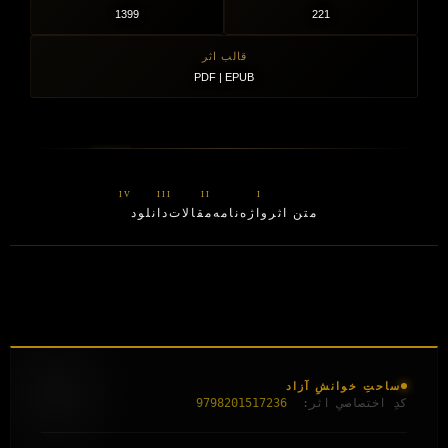
1399
221
قالب اثر
PDF | EPUB
متن اثر
واژه‌نامه
مقالات
دانلود
ساحتِ خوانشِ آزاد
کدِ اختصاصیِ اثر:
9798201517236