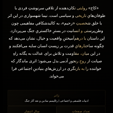
«کاخ» روایتی تکان‌دهنده از تلاقیِ سرنوشتِ فردی با
طوفان‌هایِ تاریخی و سیاسی است. نیما شهسواری در این اثر
با خلق شخصیتِ «رحیم»، به کالبدشکافیِ مفاهیمی چون
وطن‌پرستی و انسانیت در بسترِ خاکستریِ جنگ می‌پردازد.
این داستان با درهم‌آمیختنِ واقعیت و خیال، نشان می‌دهد که
چگونه ساختارهایِ قدرت بر زیستِ انسان سایه می‌افکنند و
در این میان، مقاومت و تلاش برای عدالت به یگانه راهِ
صیانت از روحِ رنجورِ آدمی بدل می‌شود؛ اثری ماندگار که
خواننده را به بازنگری در ارزش‌هایِ بنیادینِ اجتماعی فرا
می‌خواند.
ژانر
ادبیات فلسفی و اجتماعی | رئالیسم نمادین و نقد آثار جنگ
تعداد صفحات
سال انتشار