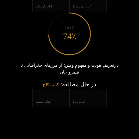
کتاب مونومانیا
کتاب کوزه‌گر
گام ۳۵
74٪
بازتعریفِ هویت و مفهومِ وطن؛ از مرزهایِ جغرافیایی تا
قلمروِ جان
در حال مطالعه:
کتاب کاخ
کتاب رویا
کتاب تهمینه