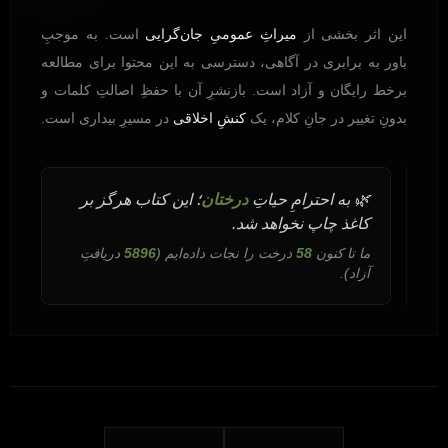
این اثر بخشی از
میراثِ عمومیِ جان‌گرایی
است. به موجبِ
باور به برابری در آگاهی، دسترسی به این محتوا برای مطالعه
برخط رایگان و آزاد است. بازنشرِ آن با حفظِ اصالتِ کلمات و
بدونِ تغییر در جانِ کلام، یک
کنشِ اخلاقی
در مسیرِ بیداری است.
🌿 به احترامِ حیاتِ
درختان
؛ این کتاب هرگز بر
کاغذ چاپ نخواهد شد.
ما تا کنون
58
درخت را نجات داده‌ایم (
5896
دریافتِ
آزاد).