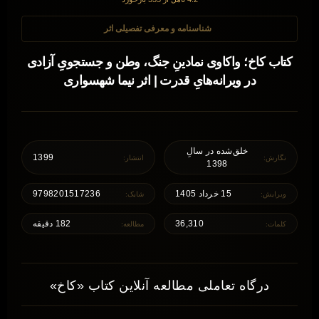
شناسنامه و معرفی تفصیلی اثر
کتاب کاخ؛ واکاوی نمادینِ جنگ، وطن و جستجویِ آزادی
در ویرانه‌هایِ قدرت | اثر نیما شهسواری
خلق‌شده در سالِ
1399
نگارش:
انتشار:
1398
15 خرداد 1405
9798201517236
ویرایش:
شابک:
36,310
182 دقیقه
کلمات:
مطالعه:
درگاه تعاملی مطالعه آنلاین کتاب «کاخ»