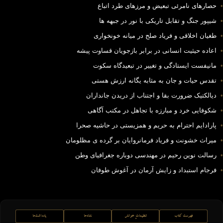
•
حصارهای نامرئی تبعیض و مرزهای طرد اتباع
•
شیپور جنگ و تقابل تاریکی با نور در جبهه ها
•
طغیان اخلاقی و فریاد صلح در میانه خونخواری
•
اعاده حیثیت انسانی در برابر بازجویان قساوت پیشه
•
مانیفست ایستادگی و تغییر در تبعیدگاه سکوت
•
تقدس حیات و جان به مثابه یگانه ارزش هستی
•
دیالکتیک ضرورت بقا و اجتناب از دریدن جانداران
•
شکوفایی خرد و مبارزه با تجاهل در مکتب آگاهی
•
پارادایم احترام به حریم و همزیستی در حاشیه صحرا
•
میراث خشونت و فریاد فرمانروایان بر گرده ی مظلومان
•
رسالت نوین رحیم در مهندسی دوباره جغرافیای وطن
•
فرجام استبداد و زایش آرمان در آغوش طوفان
فهرست کتاب
تنظیماتِ خوانش
نشانه‌ها
یادداشت‌ها