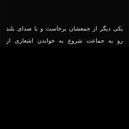
یکی دیگر از جمعشان برخاست و با صدای بلند
رو به جماعت شروع به خواندن اشعاری از
گذشتگان کرد، گنجینه‌ای از شعرهای شعران
دیرین که در مدح و ثنای سرزمین مادری سروده
بودند،
ای سرزمین مادری جانم همه از آن تو است
ای یادگار مادری دنیا همه از آن تو است