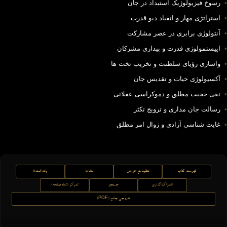
•
رسوخ فیزیولوژیک استبداد در جان
•
استراتژی مهار و انقیاد دیو قدرت
•
آنتولوژی برابری در عصر مشارکت
•
اپیستمولوژی قدرت و بیداری مشرکان
•
واسازی رؤیای سلطنت و تخریب تخت ها
•
آکسیولوژی حیات و تقدیس جان
•
نفی حجیت مطلق و دموکراسی عقلانی
•
رسالت جان مداری و ترویج تکثر
•
غایت شناسی آزادی و زوال امر مطلق
فهرست کتاب
تنظیماتِ خوانش
نشانه‌ها
یادداشت‌ها
اشتراک‌گذاری
جستجو
تمرکز (تمام‌صفحه)
خروجی جامع (PDF)