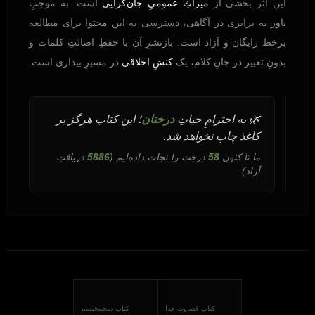
این اثر بخشی از
میراثِ عمومیِ جان‌گرایی
است. به موجبِ
باور به برابری در آگاهی، دسترسی به این محتوا برای مطالعه
برخط رایگان و آزاد است. بازنشرِ آن با حفظِ اصالتِ کلمات و
بدونِ تغییر در جانِ کلام، یک
کنشِ اخلاقی
در مسیرِ بیداری است.
🌿 به احترامِ حیاتِ
درختان
؛ این کتاب هرگز بر
کاغذ چاپ نخواهد شد.
ما تا کنون
58
درخت را نجات داده‌ایم (
5886
دریافتِ
آزاد).
کتاب قضاوت خدا
کتاب دمحمحیسم