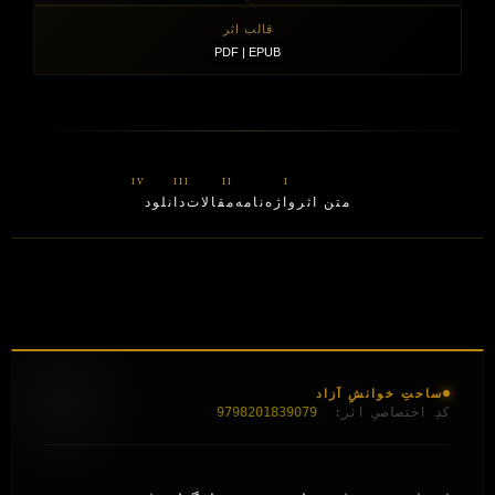
قالب اثر
PDF | EPUB
متن اثر
واژه‌نامه
مقالات
دانلود
ساحتِ خوانشِ آزاد
کدِ اختصاصیِ اثر:
9798201839079