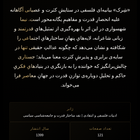
«شِرک» بیانیه‌ای فلسفی در ستایشِ کثرت و عصیانی آگاهانه
علیه انحصارِ قدرت و مفاهیمِ یگانه‌محور است. نیما
شهسواری در این اثر با بهره‌گیری از تمثیل‌هایِ قدرتمند و
زبانی شاعرانه، لایه‌هایِ پنهانِ ساختارهایِ اجتماعی را
شکافته و نشان می‌دهد که چگونه عدالتِ حقیقی تنها در
سایه‌ی برابری و پذیرشِ کثرت معنا می‌یابد؛ جستاری
چالش‌برانگیز که خواننده را به بازنگری در بنیادهایِ فکریِ
حاکم و تحلیلِ دوباره‌ی توازنِ قدرت در جهانِ معاصر فرا
می‌خواند.
ژانر
ادبیات فلسفی و انتقادی | نقد ساختار قدرت و جامعه‌شناسی سیاسی
تعداد صفحات
سال انتشار
1399
121