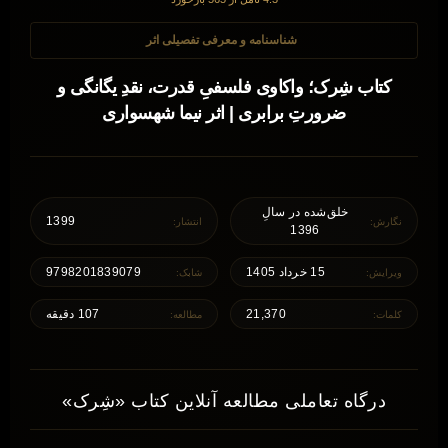
شناسنامه و معرفی تفصیلی اثر
کتاب شِرک؛ واکاوی فلسفیِ قدرت، نقدِ یگانگی و
ضرورتِ برابری | اثر نیما شهسواری
خلق‌شده در سالِ
1399
نگارش:
انتشار:
1396
15 خرداد 1405
9798201839079
ویرایش:
شابک:
21,370
107 دقیقه
کلمات:
مطالعه:
درگاه تعاملی مطالعه آنلاین کتاب «شِرک»