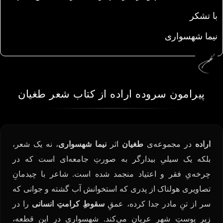
با تشکر
نیما شهسواری
پیرامون سروده اراده از کتاب شعر طغیان
اراده
در مجموعه‌ی
طغیان
اثر
نیما شهسواری
، نه یک شعر،
بلکه یک سیلیِ بیدارگر به صورتِ جامعه‌ای است که در
چرخه‌یِ فقر و اعتیاد منجمد شده است. شاعر با چیدمانِ
تصاویری هولناک از پدری که استخوانش آب گشته و جوانی که
سر از تنِ مادر جدا کرده، عمقِ
سقوطِ کرامتِ انسانی
را در
زیرِ پوستِ شهر عریان می‌کند. شهسواری در این قطعه،