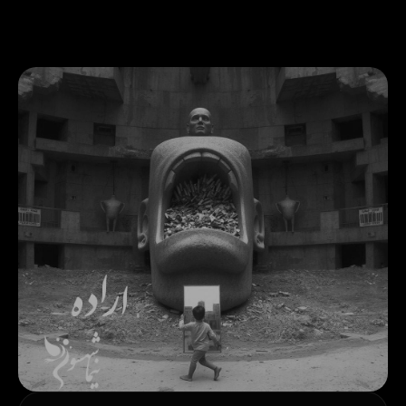
رش
ه
حتوا