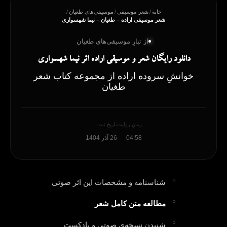
خانه
/
شعر موسیقی
/
موسیقی‌های طغیان
/
شعر موسیقی اراده – طغیان – نیما شهسواری
از تبارِ موسیقی‌های طغیان
دانلود رایگان شعر و موسیقی اراده اثر نیما شهسواری
خوانشِ سروده اراده از مجموعه کتاب شعر
طغیان
زمانِ روایت
تاریخِ ثبت
04:58
26 آذر 1404
شناسنامه و مشخصات این اثر صوتی
مطالعه متن کامل شعر
شنیدن نسخه‌ی صوتی و پادکست