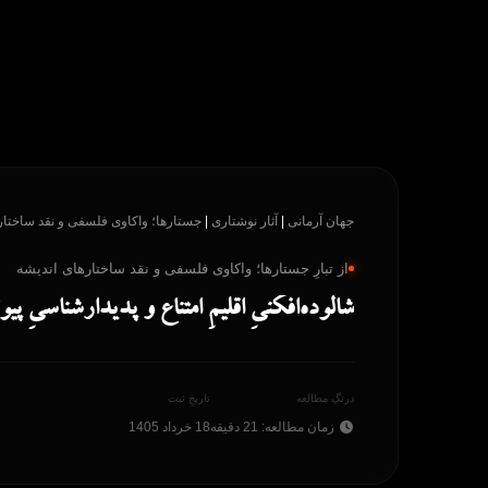
پرش
به
محتوا
جهان آرمانی
|
آثار نوشتاری
|
جستارها؛ واکاوی فلسفی و نقد ساختار
از تبارِ جستارها؛ واکاوی فلسفی و نقد ساختارهای اندیشه
شالوده‌افکنیِ اقلیمِ امتناع و پدیدارشناسیِ پیون
درنگِ مطالعه
تاریخِ ثبت
زمان مطالعه: 21 دقیقه
18 خرداد 1405