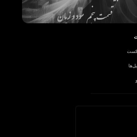
ت
دکست
ل‌ها