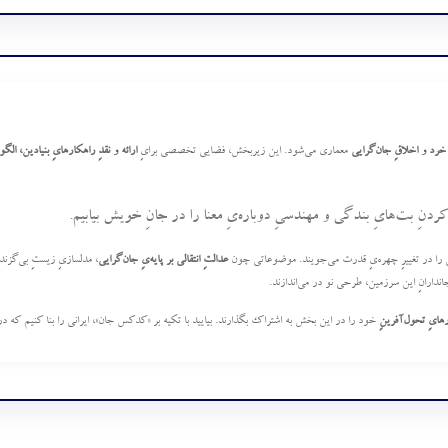
ِ خرد و اخلاقِ جان‌گرایی
معماری می‌شود. این زیربخش، فضایی تخصصی برایِ
ارائه و نقدِ راهکارهایِ بنیادین، ال
ردنِ بت‌هایِ بندگی و مهندسیِ دوباره‌یِ معنا را در جانِ خویش بیابیم.
ی را در تغییرِ چهره‌یِ قدرت می‌جویند. موضوعاتی چون
عدالتِ انتقالی بر پایه‌یِ جان‌گرایی
، مدلسازیِ زیستِ بی‌گزند د
جاندارانِ این سرزمین، طرحی نو در می‌اندازند.
رهایِ تحول‌آفرینِ
خود را در این بخش به اشتراک بگذارند. بیایید با تکیه بر «کدکس جان»، ایرانی را بنا کنیم که در آ