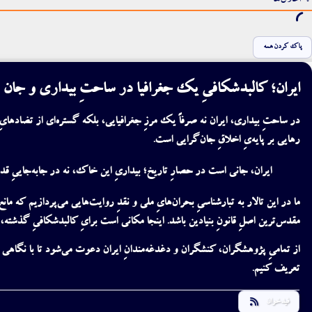
اعلان‌ها
پاک کردن همه
ایران؛ کالبدشکافیِ یک جغرافیا در ساحتِ
بیداری
و
جان
در ساحتِ بیداری،
ایران
نه صرفاً یک
مرز
ِ جغرافیایی، بلکه گستره‌ای از تضادهای
رهایی
بر پایه‌یِ
اخلاق
ِ
جان‌گرایی
است.
ایران، جانی است در حصارِ تاریخ؛ بیداریِ این خاک، نه در جابه‌جاییِ ق
ما در این تالار به
تبارشناسیِ بحران‌هایِ ملی
و نقدِ روایت‌هایی می‌پردازیم که مانع
مقدس‌ترین اصلِ
قانون
ِ بنیادین باشد. اینجا مکانی است برایِ کالبدشکافیِ گذشته،
از تمامیِ پژوهشگران، کنشگران و دغدغه‌مندانِ ایران دعوت می‌شود تا با
نگاهی م
تعریف کنیم.
فیدخوان