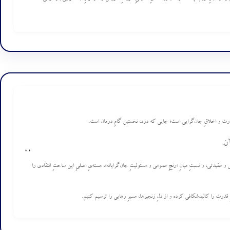
 قدرت و اخلاقِ جان‌گرایی است؛ جایی که درد، نخستین گامِ درمان است.
ن.
0
0
تی و عقیدتی، و نسبتِ میانِ «رنجِ عمومی و مسئولیتِ جان‌گرایانه»، هسته‌یِ اصلیِ این ساحتِ انتقادی را
بِ قدرت را کالبدشکافی کرده و از دلِ زنجیرها، مسیرِ رهایی را ترسیم کنیم.