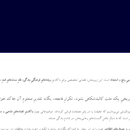
سیِ رنج و استبداد
است. این زیربخش، فضایی تخصصی برایِ واکاویِ
ریشه‌هایِ فرهنگیِ بندگی، نقدِ سنت‌هایِ ضدِ 
اریخیِ یک ملت کالبدشکافی نشود، تکرارِ فاجعه، یگانه تقدیرِ محتومِ آن خاک خوا
سیونالیستی می‌پردازیم که حقیقت را در پایِ مصلحت قربانی کرده‌اند. موضوعاتی چون
واکاویِ تضادهایِ مذهبی و س
 است که به دنبالِ یافتنِ گسست‌هایِ رهایی‌بخش در تداومِ بندگی هستند.
ی و جستارهایِ انتقادیِ
خود را در این بخش به اشتراک بگذارند. بیایید با تکیه بر «خردِ بیدار»، حافظه‌یِ این سرزمی