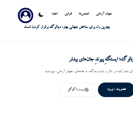
جهان آرمانی
انجمن‌ها
قوانین
اعضا
بهترین راه برای ساختن جهانی بهتر، دیالوگ برقرار کردن است
یالوگ؛ ایستگاهِ پیوندِ جان‌های بیدار
ای مشارکت در تالار و ثبتِ دیدگاه، به جامعه‌ی «جهان آرمانی» بپیوندید.
عضویت / ورود
ورود با گوگل
حوری
یایید با هم صحبت کنیم؛ گفت‌وگو آغازِ بیداری است.