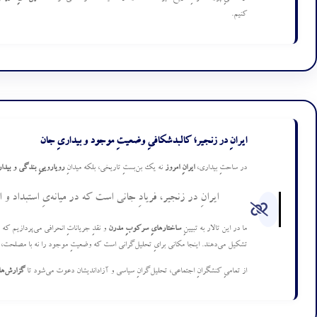
کنیم.
ایرانِ در زنجیر؛ کالبدشکافیِ وضعیتِ موجود و بیداریِ جان
در ساحتِ بیداری،
ایرانِ امروز
نه یک بن‌بستِ تاریخی، بلکه میدانِ
رویاروییِ بندگی و بیدا
ایرانِ در زنجیر، فریادِ جانی است که در میانه‌یِ استبداد 
ما در این تالار به تبیینِ
ساختارهایِ سرکوبِ مدرن
و نقدِ جریاناتِ انحرافی می‌پردازیم که
تشکیل می‌دهند. اینجا مکانی برایِ تحلیل‌گرانی است که وضعیتِ موجود را نه با مصلحت، 
از تمامیِ کنشگرانِ اجتماعی، تحلیل‌گرانِ سیاسی و آزاداندیشان دعوت می‌شود تا
گزارش‌ها،