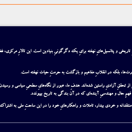
ِ تاریخی و پتانسیل‌هایِ نهفته برایِ یک دگرگونیِ بنیادین است. این تالارِ مرکزی، 
درت‌ها، بلکه در انقلابِ مفاهیم و بازگشت به حرمتِ حیات نهفته است.
 از تحققِ آزادیِ راستین شده‌اند.
هدف
ِ ما، عبور از نگاه‌هایِ سطحیِ سیاسی و رسی
 فهمِ حال و مهندسیِ آینده‌ای که در آن بندگی به تاریخ بپیوندد.
نتقدانه و خردی بیدار
، تاملات و راهکارهایِ خود را در این ساحتِ ملی به اشتراک بگ