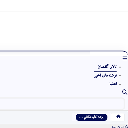
n('wp_footer', function() { ?>
p, .wpf-post-info-bottom, [class*="wpf-
'none'; span.remove(); } }); }; // اجرا در لحظه لود killHistory(); // اجرا با کمی تاخیر برای اطمینان از لود کامل wpForo setTimeout(killHistory, 1000); setTimeout(killHistory, 3000); });
تالار گفتمان
نوشته‌های اخیر
اعضا
ایران؛ کالبدشکافیِ …