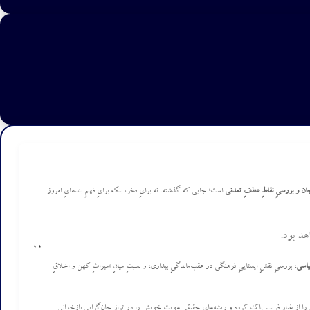
جان و بررسیِ نقاطِ عطفِ تمدنی
است؛ جایی که گذشته، نه برایِ فخر، بلکه برایِ فهمِ بندهایِ امروز
هد بود.
0
0
یاسی
، بررسیِ نقشِ ایستاییِ فرهنگی در عقب‌ماندگیِ بیداری، و نسبتِ میانِ «میراثِ کهن و اخلاقِ
ن را از غبارِ فریب پاک کرده و ریشه‌هایِ حقیقیِ هویتِ خویش را در ترازِ جان‌گرایی بازخوانی