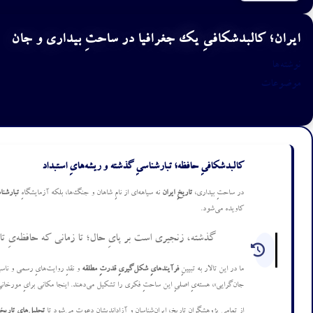
ایران؛ کالبدشکافیِ یک جغرافیا در ساحتِ بیداری و جان
نوشته‌ها
موضوعات
کالبدشکافیِ حافظه؛ تبارشناسیِ گذشته و ریشه‌هایِ استبداد
در ساحتِ بیداری،
تاریخِ ایران
نه سیاهه‌ای از نامِ شاهان و جنگ‌ها، بلکه آزمایشگاهِ
تبارشنا
کاویده می‌شود.
گذشته، زنجیری است بر پایِ حال؛ تا زمانی که حافظه‌یِ ت
ما در این تالار به تبیینِ
فرآیندهایِ شکل‌گیریِ قدرتِ مطلقه
و نقدِ روایت‌هایِ رسمی و نا
جان‌گرایی»، هسته‌یِ اصلیِ این ساحتِ فکری را تشکیل می‌دهند. اینجا مکانی برایِ مورخانی
از تمامیِ پژوهشگرانِ تاریخ، ایران‌شناسان و آزاداندیشان دعوت می‌شود تا
تحلیل‌هایِ تاریخ