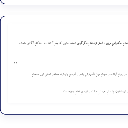
گوهایِ حکمرانیِ نوین و استراتژی‌هایِ دگرگونی
است؛ جایی که بذرِ آزادی در خاکِ آگاهی نشانده
0
0
ر ایرانِ آینده، و نسبتِ میانِ «آموزشِ بیدار و آزادیِ پایدار»، هسته‌یِ اصلیِ این ساحتِ
ن، قانون، پاسدارِ حرمتِ حیات و آزادیِ تمامِ جان‌ها باشد.