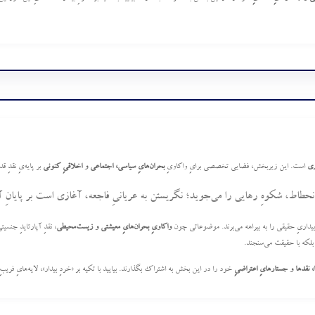
ری
است. این زیربخش، فضایی تخصصی برایِ واکاویِ
بحران‌هایِ سیاسی، اجتماعی و اخلاقیِ کنونی
بر پایه‌یِ نقدِ
و انحطاط، شکوهِ رهایی را می‌جوید؛ نگریستن به عریانیِ فاجعه، آغازی است بر پایانِ آ
 بیداریِ حقیقی را به بیراهه می‌برند. موضوعاتی چون
واکاویِ بحران‌هایِ معیشتی و زیست‌محیطی
، نقدِ آپارتایدِ جنسی
بلکه با حقیقت می‌سنجند.
 نقدها و جستارهایِ اعتراضیِ
خود را در این بخش به اشتراک بگذارند. بیایید با تکیه بر «خردِ بیدار»، لایه‌هایِ فری