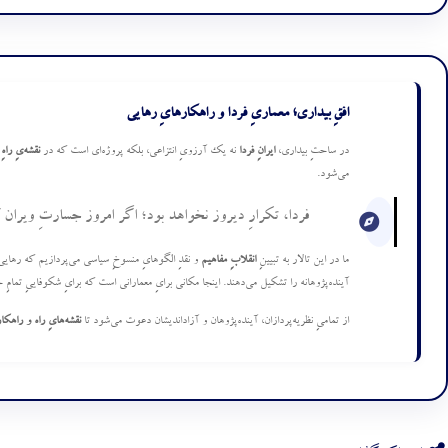
افقِ بیداری؛ معماریِ فردا و راهکارهایِ رهایی
در ساحتِ بیداری،
ایرانِ فردا
نه یک آرزویِ انتزاعی، بلکه پروژه‌ای است که در
نقشه‌یِ راه
می‌شود.
فردا، تکرارِ دیروز نخواهد بود؛ اگر امروز جسارتِ ویران ک
ما در این تالار به تبیینِ
انقلابِ مفاهیم
و نقدِ الگوهایِ منسوخِ سیاسی می‌پردازیم که رهای
آینده‌پژوهانه را تشکیل می‌دهند. اینجا مکانی برایِ معمارانی است که برایِ شکوفاییِ تمامِ 
از تمامیِ نظریه‌پردازان، آینده‌پژوهان و آزاداندیشان دعوت می‌شود تا
نقشه‌هایِ راه و راهکا