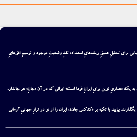
فضایی برای
تحلیلِ عمیقِ ریشه‌هایِ
استبداد
، نقدِ وضعیتِ موجود و ترسیمِ افق‌هایِ
دن به یک
معماریِ نوین برایِ ایرانِ فردا
است؛ ایرانی که در آن «جانِ» هر
جاندار
،
ذارند. بیایید با تکیه بر «کدکس جان»، ایران را از نو در ترازِ جهانیِ آرمانی